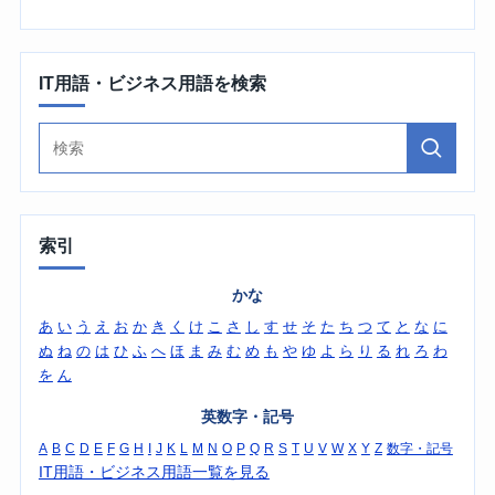
IT用語・ビジネス用語を検索
索引
かな
あ
い
う
え
お
か
き
く
け
こ
さ
し
す
せ
そ
た
ち
つ
て
と
な
に
ぬ
ね
の
は
ひ
ふ
へ
ほ
ま
み
む
め
も
や
ゆ
よ
ら
り
る
れ
ろ
わ
を
ん
英数字・記号
A
B
C
D
E
F
G
H
I
J
K
L
M
N
O
P
Q
R
S
T
U
V
W
X
Y
Z
数字・記号
IT用語・ビジネス用語一覧を見る