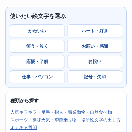
使いたい絵文字を選ぶ
かわいい
ハート・好き
笑う・泣く
お願い・感謝
応援・了解
お祝い
仕事・パソコン
記号・矢印
種類から探す
人気
キラキラ・星
手・指
人・職業
動物・自然
食べ物
スポーツ・趣味
天気・季節
乗り物・場所
絵文字の出し方
よくある質問