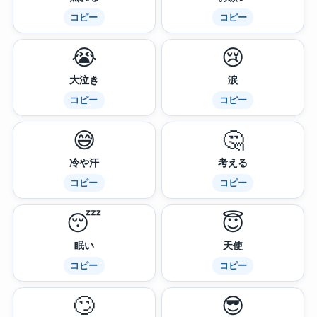
コピー
コピー
😭
😢
大泣き
涙
コピー
コピー
😅
🤔
冷や汗
考える
コピー
コピー
😴
😇
眠い
天使
コピー
コピー
🙄
😎