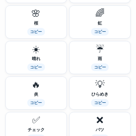
🌸
🌈
桜
虹
コピー
コピー
☀️
☔
晴れ
雨
コピー
コピー
🔥
💡
炎
ひらめき
コピー
コピー
✅
❌
チェック
バツ