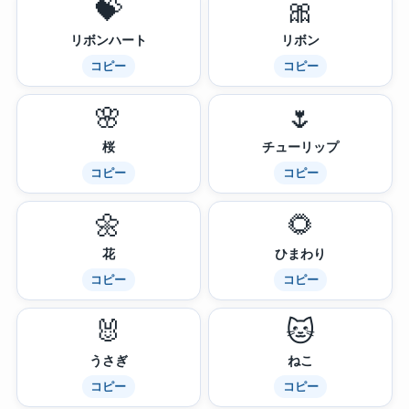
💝
🎀
リボンハート
リボン
コピー
コピー
🌸
🌷
桜
チューリップ
コピー
コピー
🌼
🌻
花
ひまわり
コピー
コピー
🐰
🐱
うさぎ
ねこ
コピー
コピー