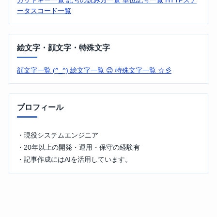
カットキー一覧
記号の読み方一覧
単位記号一覧
HTTPステ
ータスコード一覧
絵文字・顔文字・特殊文字
顔文字一覧 (^_^)
絵文字一覧 😊
特殊文字一覧 ☆彡
プロフィール
・現役システムエンジニア
・20年以上の開発・運用・保守の経験有
・記事作成にはAIを活用しています。