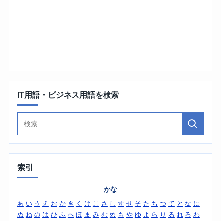
IT用語・ビジネス用語を検索
索引
かな
あ
い
う
え
お
か
き
く
け
こ
さ
し
す
せ
そ
た
ち
つ
て
と
な
に
ぬ
ね
の
は
ひ
ふ
へ
ほ
ま
み
む
め
も
や
ゆ
よ
ら
り
る
れ
ろ
わ