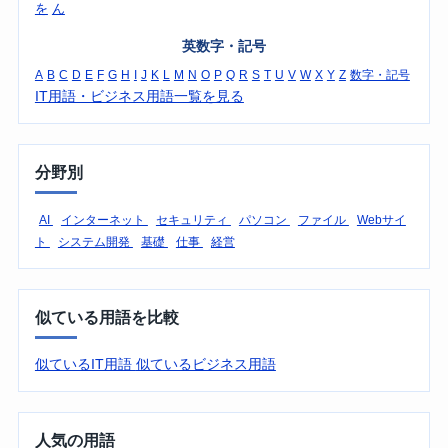
を
ん
英数字・記号
A
B
C
D
E
F
G
H
I
J
K
L
M
N
O
P
Q
R
S
T
U
V
W
X
Y
Z
数字・記号
IT用語・ビジネス用語一覧を見る
分野別
AI
インターネット
セキュリティ
パソコン
ファイル
Webサイ
ト
システム開発
基礎
仕事
経営
似ている用語を比較
似ているIT用語
似ているビジネス用語
人気の用語