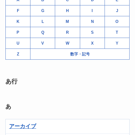
F
G
H
I
J
K
L
M
N
O
P
Q
R
S
T
U
V
W
X
Y
Z
数字・記号
あ行
あ
アーカイブ