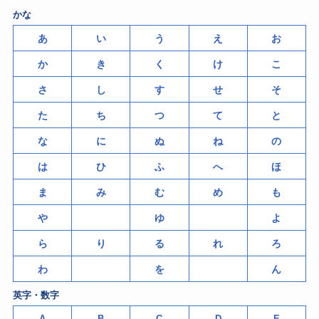
かな
あ
い
う
え
お
か
き
く
け
こ
さ
し
す
せ
そ
た
ち
つ
て
と
な
に
ぬ
ね
の
は
ひ
ふ
へ
ほ
ま
み
む
め
も
や
ゆ
よ
ら
り
る
れ
ろ
わ
を
ん
英字・数字
A
B
C
D
E