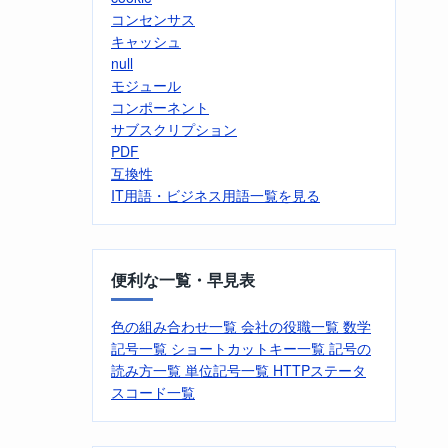
コンセンサス
キャッシュ
null
モジュール
コンポーネント
サブスクリプション
PDF
互換性
IT用語・ビジネス用語一覧を見る
便利な一覧・早見表
色の組み合わせ一覧
会社の役職一覧
数学
記号一覧
ショートカットキー一覧
記号の
読み方一覧
単位記号一覧
HTTPステータ
スコード一覧