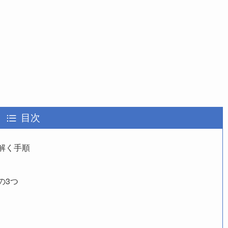
目次
解く手順
の3つ