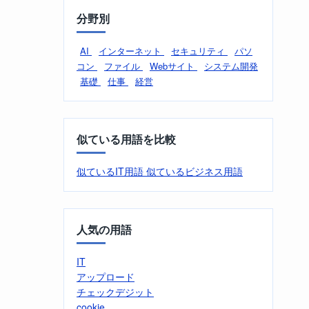
分野別
AI
インターネット
セキュリティ
パソ
コン
ファイル
Webサイト
システム開発
基礎
仕事
経営
似ている用語を比較
似ているIT用語
似ているビジネス用語
人気の用語
IT
アップロード
チェックデジット
cookie