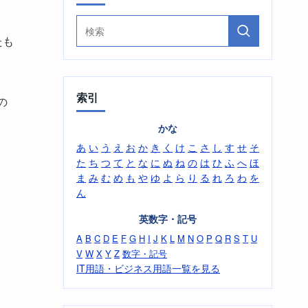
たも
索引
の
かな
あ
い
う
え
お
か
き
く
け
こ
さ
し
す
せ
そ
た
ち
つ
て
と
な
に
ぬ
ね
の
は
ひ
ふ
へ
ほ
ま
み
む
め
も
や
ゆ
よ
ら
り
る
れ
ろ
わ
を
ん
英数字・記号
A
B
C
D
E
F
G
H
I
J
K
L
M
N
O
P
Q
R
S
T
U
V
W
X
Y
Z
数字・記号
IT用語・ビジネス用語一覧を見る