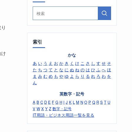
取り
索引
向け
かな
あ
い
う
え
お
か
き
く
け
こ
さ
し
す
せ
そ
た
ち
つ
て
と
な
に
ぬ
ね
の
は
ひ
ふ
へ
ほ
ま
み
む
め
も
や
ゆ
よ
ら
り
る
れ
ろ
わ
を
ん
英数字・記号
A
B
C
D
E
F
G
H
I
J
K
L
M
N
O
P
Q
R
S
T
U
V
W
X
Y
Z
数字・記号
IT用語・ビジネス用語一覧を見る