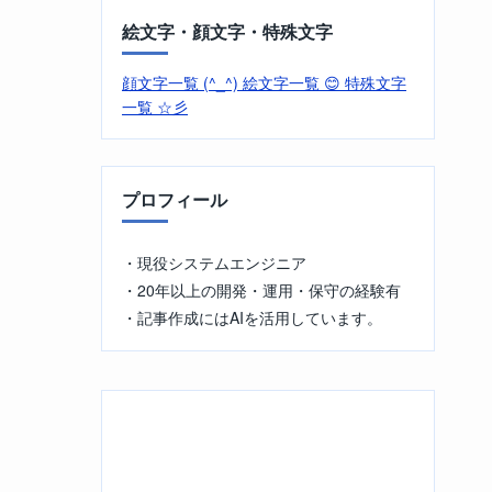
絵文字・顔文字・特殊文字
。
顔文字一覧 (^_^)
絵文字一覧 😊
特殊文字
一覧 ☆彡
プロフィール
・現役システムエンジニア
・20年以上の開発・運用・保守の経験有
・記事作成にはAIを活用しています。