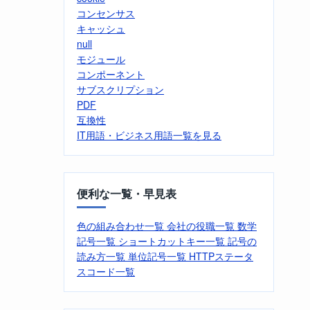
コンセンサス
キャッシュ
null
モジュール
コンポーネント
サブスクリプション
PDF
互換性
IT用語・ビジネス用語一覧を見る
便利な一覧・早見表
色の組み合わせ一覧
会社の役職一覧
数学
記号一覧
ショートカットキー一覧
記号の
読み方一覧
単位記号一覧
HTTPステータ
スコード一覧