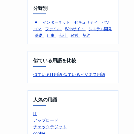
分野別
AI
インターネット
セキュリティ
パソ
コン
ファイル
Webサイト
システム開発
基礎
仕事
会計
経営
契約
似ている用語を比較
似ているIT用語
似ているビジネス用語
人気の用語
IT
アップロード
チェックデジット
cookie