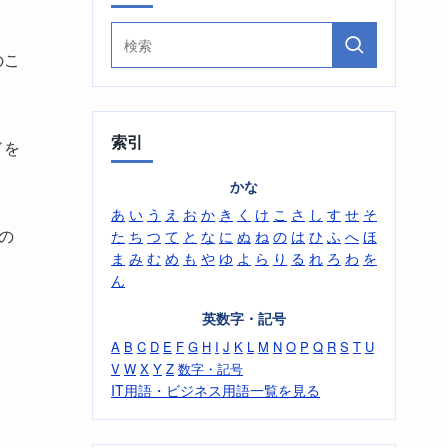
のこ
索引
ドを
かな
あ
い
う
え
お
か
き
く
け
こ
さ
し
す
せ
そ
の
た
ち
つ
て
と
な
に
ぬ
ね
の
は
ひ
ふ
へ
ほ
ま
み
む
め
も
や
ゆ
よ
ら
り
る
れ
ろ
わ
を
ん
英数字・記号
A
B
C
D
E
F
G
H
I
J
K
L
M
N
O
P
Q
R
S
T
U
V
W
X
Y
Z
数字・記号
IT用語・ビジネス用語一覧を見る