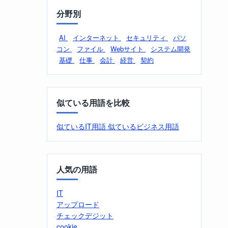
分野別
AI
インターネット
セキュリティ
パソ
コン
ファイル
Webサイト
システム開発
基礎
仕事
会計
経営
契約
似ている用語を比較
似ているIT用語
似ているビジネス用語
人気の用語
IT
アップロード
チェックデジット
cookie