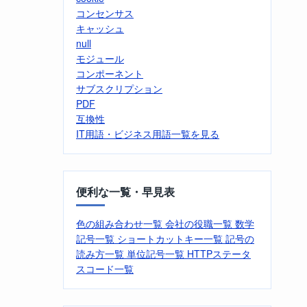
コンセンサス
キャッシュ
null
モジュール
コンポーネント
サブスクリプション
PDF
互換性
IT用語・ビジネス用語一覧を見る
便利な一覧・早見表
色の組み合わせ一覧
会社の役職一覧
数学
記号一覧
ショートカットキー一覧
記号の
読み方一覧
単位記号一覧
HTTPステータ
スコード一覧