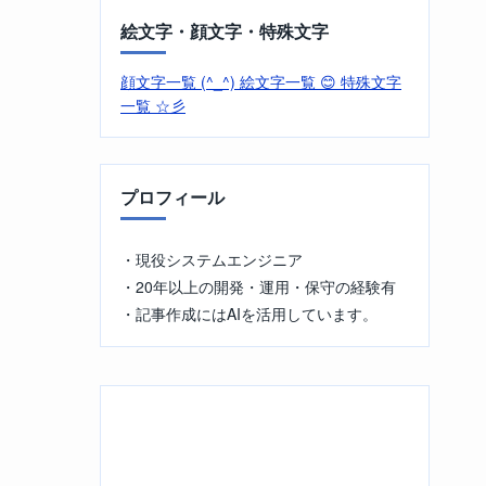
絵文字・顔文字・特殊文字
顔文字一覧 (^_^)
絵文字一覧 😊
特殊文字
一覧 ☆彡
プロフィール
・現役システムエンジニア
・20年以上の開発・運用・保守の経験有
・記事作成にはAIを活用しています。