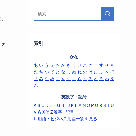
注、
索引
する
かな
あ
い
う
え
お
か
き
く
け
こ
さ
し
す
せ
そ
た
ち
つ
て
と
な
に
ぬ
ね
の
は
ひ
ふ
へ
ほ
ま
み
む
め
も
や
ゆ
よ
ら
り
る
れ
ろ
わ
を
ん
英数字・記号
A
B
C
D
E
F
G
H
I
J
K
L
M
N
O
P
Q
R
S
T
U
V
W
X
Y
Z
数字・記号
IT用語・ビジネス用語一覧を見る