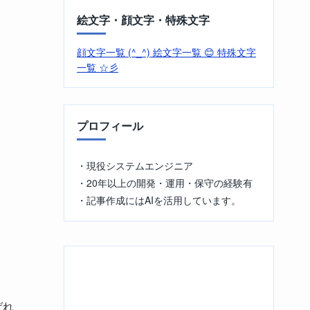
絵文字・顔文字・特殊文字
顔文字一覧 (^_^)
絵文字一覧 😊
特殊文字
一覧 ☆彡
プロフィール
・現役システムエンジニア
・20年以上の開発・運用・保守の経験有
・記事作成にはAIを活用しています。
ばれ