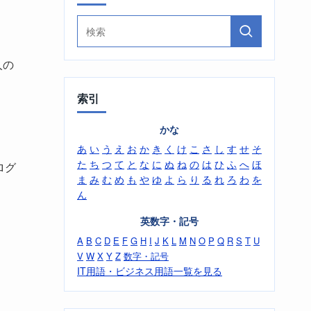
人の
索引
かな
あ
い
う
え
お
か
き
く
け
こ
さ
し
す
せ
そ
た
ち
つ
て
と
な
に
ぬ
ね
の
は
ひ
ふ
へ
ほ
ログ
ま
み
む
め
も
や
ゆ
よ
ら
り
る
れ
ろ
わ
を
ん
英数字・記号
A
B
C
D
E
F
G
H
I
J
K
L
M
N
O
P
Q
R
S
T
U
V
W
X
Y
Z
数字・記号
IT用語・ビジネス用語一覧を見る