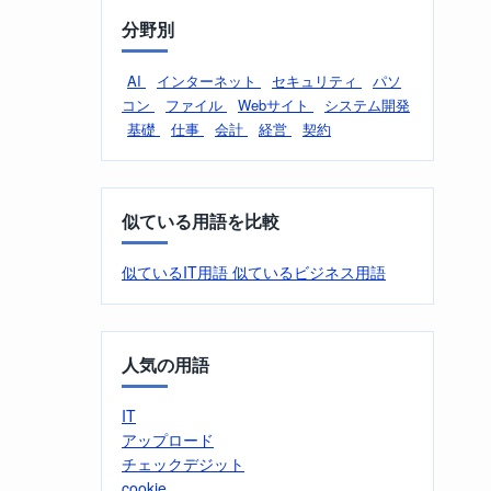
分野別
AI
インターネット
セキュリティ
パソ
コン
ファイル
Webサイト
システム開発
基礎
仕事
会計
経営
契約
似ている用語を比較
似ているIT用語
似ているビジネス用語
人気の用語
IT
アップロード
チェックデジット
cookie