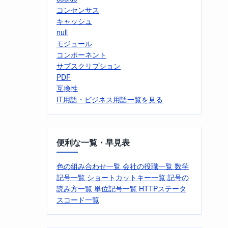
コンセンサス
キャッシュ
null
モジュール
コンポーネント
サブスクリプション
PDF
互換性
IT用語・ビジネス用語一覧を見る
便利な一覧・早見表
色の組み合わせ一覧
会社の役職一覧
数学
記号一覧
ショートカットキー一覧
記号の
読み方一覧
単位記号一覧
HTTPステータ
スコード一覧