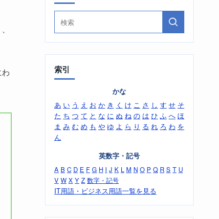
り、
索引
にわ
かな
あ
い
う
え
お
か
き
く
け
こ
さ
し
す
せ
そ
た
ち
つ
て
と
な
に
ぬ
ね
の
は
ひ
ふ
へ
ほ
ま
み
む
め
も
や
ゆ
よ
ら
り
る
れ
ろ
わ
を
ん
英数字・記号
A
B
C
D
E
F
G
H
I
J
K
L
M
N
O
P
Q
R
S
T
U
V
W
X
Y
Z
数字・記号
IT用語・ビジネス用語一覧を見る