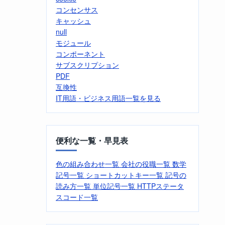
コンセンサス
キャッシュ
null
モジュール
コンポーネント
サブスクリプション
PDF
互換性
IT用語・ビジネス用語一覧を見る
便利な一覧・早見表
色の組み合わせ一覧
会社の役職一覧
数学
記号一覧
ショートカットキー一覧
記号の
読み方一覧
単位記号一覧
HTTPステータ
スコード一覧