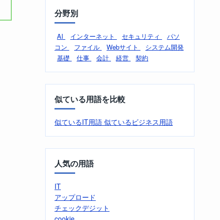
分野別
AI
インターネット
セキュリティ
パソ
コン
ファイル
Webサイト
システム開発
基礎
仕事
会計
経営
契約
似ている用語を比較
似ているIT用語
似ているビジネス用語
人気の用語
IT
アップロード
チェックデジット
cookie