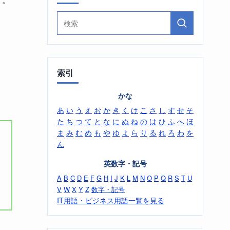
索引
。
かな
あ
い
う
え
お
か
き
く
け
こ
さ
し
す
せ
そ
た
ち
つ
て
と
な
に
ぬ
ね
の
は
ひ
ふ
へ
ほ
ま
み
む
め
も
や
ゆ
よ
ら
り
る
れ
ろ
わ
を
ん
英数字・記号
A
B
C
D
E
F
G
H
I
J
K
L
M
N
O
P
Q
R
S
T
U
V
W
X
Y
Z
数字・記号
IT用語・ビジネス用語一覧を見る