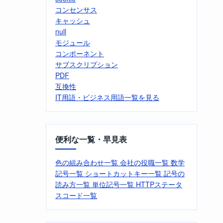
コンセンサス
キャッシュ
null
モジュール
コンポーネント
サブスクリプション
PDF
互換性
IT用語・ビジネス用語一覧を見る
便利な一覧・早見表
色の組み合わせ一覧
会社の役職一覧
数学
記号一覧
ショートカットキー一覧
記号の
読み方一覧
単位記号一覧
HTTPステータ
スコード一覧