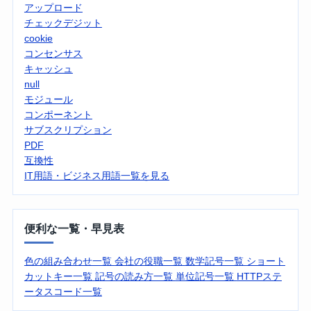
アップロード
チェックデジット
cookie
コンセンサス
キャッシュ
null
モジュール
コンポーネント
サブスクリプション
PDF
互換性
IT用語・ビジネス用語一覧を見る
便利な一覧・早見表
色の組み合わせ一覧
会社の役職一覧
数学記号一覧
ショート
カットキー一覧
記号の読み方一覧
単位記号一覧
HTTPステ
ータスコード一覧