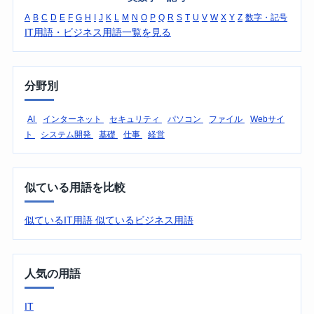
A
B
C
D
E
F
G
H
I
J
K
L
M
N
O
P
Q
R
S
T
U
V
W
X
Y
Z
数字・記号
IT用語・ビジネス用語一覧を見る
分野別
AI
インターネット
セキュリティ
パソコン
ファイル
Webサイ
ト
システム開発
基礎
仕事
経営
似ている用語を比較
似ているIT用語
似ているビジネス用語
人気の用語
IT