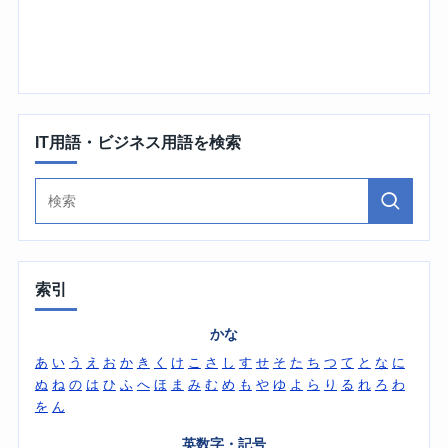
IT用語・ビジネス用語を検索
索引
かな
あ
い
う
え
お
か
き
く
け
こ
さ
し
す
せ
そ
た
ち
つ
て
と
な
に
ぬ
ね
の
は
ひ
ふ
へ
ほ
ま
み
む
め
も
や
ゆ
よ
ら
り
る
れ
ろ
わ
を
ん
英数字・記号